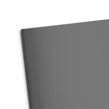
LIBERA
AURORA
AURORA B
SISTEMI CASPER
HOTEL
CATALOGHI
PROGETTI
BLOG