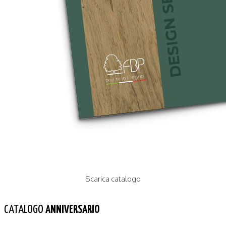
AURORA B
CLOE
DAFNE
DEA
LICIA B
LIBERA
TINA
SISTEMI CASPER
CLASSICO
GIOIA
IRIDE
ASIA
ALICE
LINDA
EVA
JANIN
LADY
VITTORIA
CATERINA
Scarica catalogo
FILO MURO
CATALOGO
ANNIVERSARIO