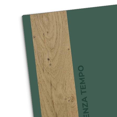
AREA RISERVATA
COLLEZIONI
MODERNO
GINEVRA
LAURA
AIDA
LICIA
LOLA
OLIVIA
AGATA
MADÌ
CLARA
GLORIA
ARIEL
LUCY
LUCY S
DESIGN
ADELE
AURORA