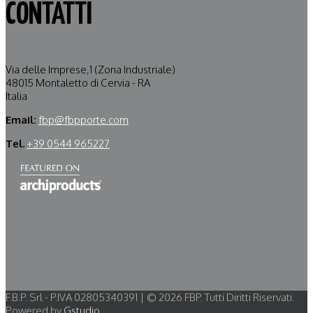
CONTATTI
Via delle Imprese,1 (Zona Industriale)
48015 Montaletto di Cervia - RA
Italia
Email:
fbp@fbpporte.com
Tel.
+39 0544 965227
F.B.P. Srl - P.IVA 02805340391 | © 2026 FBP. Tutti Diritti Riservati.
Powered by
Gstudio