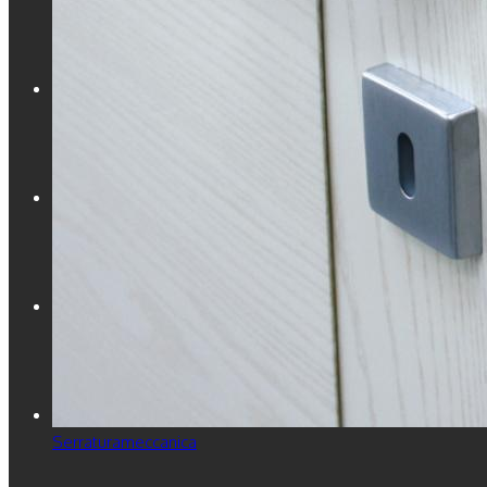
CATALOGHI
PROGETTI
BLOG
CONTATTI
Serraturameccanica