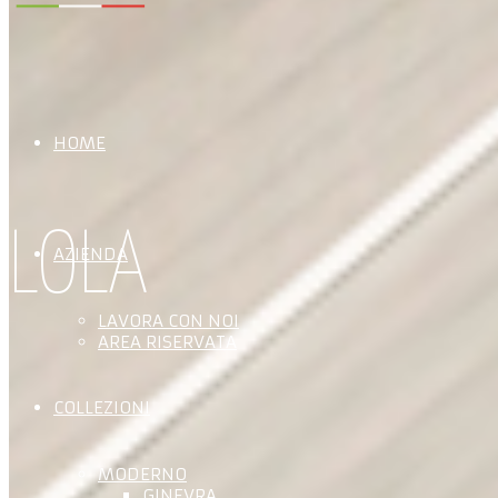
HOME
LOLA
AZIENDA
LAVORA CON NOI
AREA RISERVATA
COLLEZIONI
MODERNO
GINEVRA