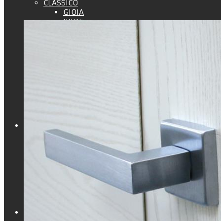
CLASSICO
GIOIA
IRIDE
ASIA
ALICE
LINDA
EVA
JANIN
LADY
VITTORIA
CATERINA
FILO MURO
LIBERA
AURORA
AURORA B
SISTEMI CASPER
HOTEL