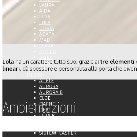
LAURA
AIDA
LICIA
LOLA
OLIVIA
AGATA
MADÌ
CLARA
GLORIA
ARIEL
Lola
ha un carattere tutto suo, grazie ai
tre elementi
LUCY
lineari
, dà spessore e personalità alla porta che dive
LUCY S
DESIGN
ADELE
AURORA
AURORA B
CLOE
DAFNE
Ambientazioni
DEA
LICIA B
LIBERA
TINA
SISTEMI CASPER