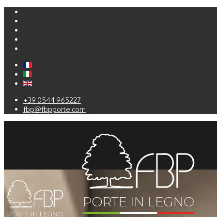
+39 0544 965227
fbp@fbpporte.com