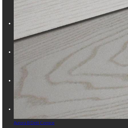
CATALOGHI
PROGETTI
BLOG
CONTATTI
Aurora B Dett Cornice