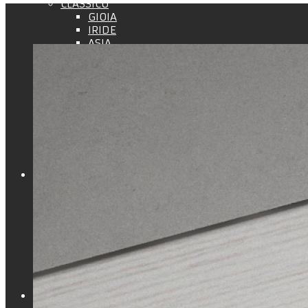
CLASSICO
GIOIA
IRIDE
ASIA
ALICE
LINDA
EVA
JANIN
LADY
VITTORIA
CATERINA
FILO MURO
LIBERA
AURORA
AURORA B
SISTEMI CASPER
HOTEL