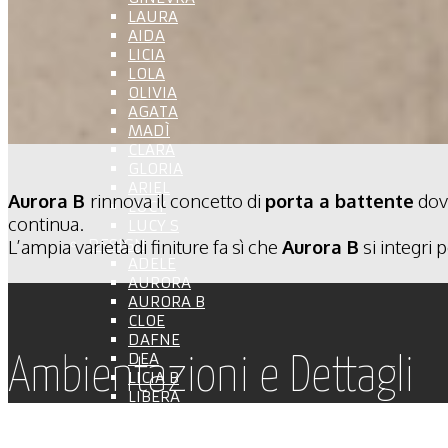
LAURA
AIDA
LICIA
LOLA
OLIVIA
AGATA
MADÌ
CLARA
GLORIA
ARIEL
Aurora B
rinnova il concetto di
porta a battente
dov
LUCY
continua.
LUCY S
L’ampia varietà di finiture fa sì che
DESIGN
Aurora B
si integri 
ADELE
AURORA
AURORA B
CLOE
DAFNE
DEA
Ambientazioni e Dettagli
LICIA B
LIBERA
TINA
SISTEMI CASPER